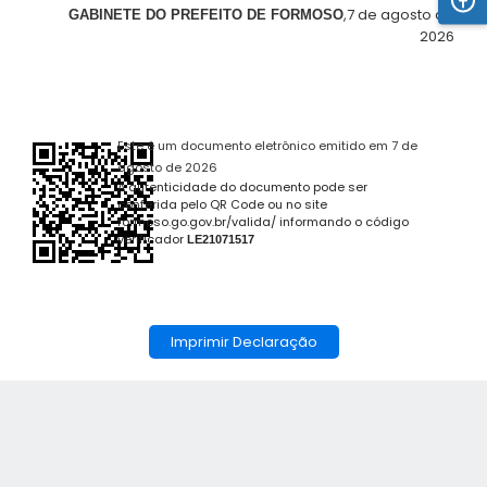
,7 de agosto de
GABINETE DO PREFEITO DE FORMOSO
2026
Este é um documento eletrônico emitido em 7 de
agosto de 2026
A autenticidade do documento pode ser
conferida pelo QR Code ou no site
formoso.go.gov.br/valida/ informando o código
verificador
LE21071517
Imprimir Declaração