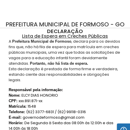
PREFEITURA MUNICIPAL DE FORMOSO - GO
DECLARAÇÃO
Lista de Espera em Creches Públicas
A
, declara para os devidos
Prefeitura Municipal de Formoso
fins que, não há fila de espera para matrícula em creches
públicas municipais, uma vez que todas as solicitações de
vagas para a educação infantil foram devidamente
atendidas.
Portanto, não há lista de espera.
Esta declaração é prestada de forma firme e verdadeira,
estando ciente das responsabilidades e obrigações
legais.
Responsável pela informação:
ELCY DIAS HONORIO
Nome:
xxx.891.871-xx
CPF:
1548
Matrícula:
(62) 3377-6831 / (62) 99118-0316
Telefone:
governodeformoso@gmail.com
E-mail:
De Segunda à Sexta das 08:00h às 12:00h e das
Horário:
14:00h às 18:00h