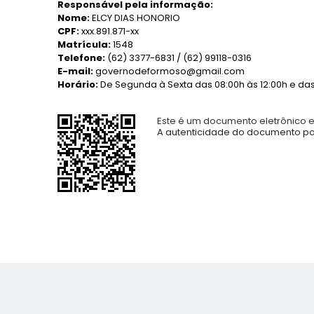
Responsável pela informação:
Nome:
ELCY DIAS HONORIO
CPF:
xxx.891.871-xx
Matrícula:
1548
Telefone:
(62) 3377-6831 / (62) 99118-0316
E-mail:
governodeformoso@gmail.com
Horário:
De Segunda à Sexta das 08:00h às 12:00h e das 
Este é um documento eletrônico 
A autenticidade do documento pod