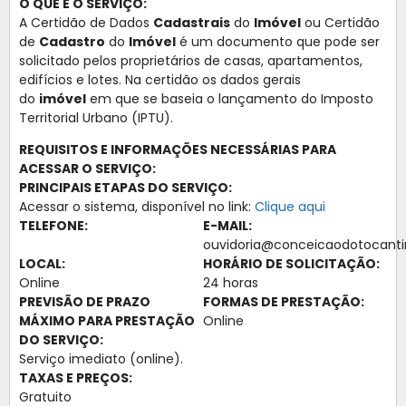
O QUE É O SERVIÇO:
A Certidão de Dados
Cadastrais
do
Imóvel
ou Certidão
de
Cadastro
do
Imóvel
é um documento que pode ser
solicitado pelos proprietários de casas, apartamentos,
edifícios e lotes. Na certidão os dados gerais
do
imóvel
em que se baseia o lançamento do Imposto
Territorial Urbano (IPTU).
REQUISITOS E INFORMAÇÕES NECESSÁRIAS PARA
ACESSAR O SERVIÇO:
PRINCIPAIS ETAPAS DO SERVIÇO:
Acessar o sistema, disponível no link:
Clique aqui
TELEFONE:
E-MAIL:
ouvidoria@conceicaodotocantin
LOCAL:
HORÁRIO DE SOLICITAÇÃO:
Online
24 horas
PREVISÃO DE PRAZO
FORMAS DE PRESTAÇÃO:
MÁXIMO PARA PRESTAÇÃO
Online
DO SERVIÇO:
Serviço imediato (online).
TAXAS E PREÇOS:
Gratuito