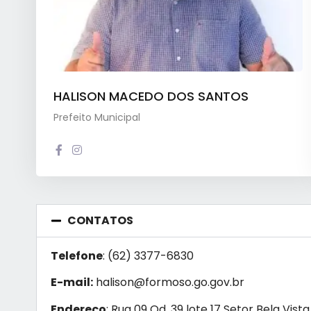
HALISON MACEDO DOS SANTOS
Prefeito Municipal
CONTATOS
Telefone
: (62) 3377-6830
E-mail:
halison@formoso.go.gov.br
Endereço
: Rua 09 Qd. 39 lote 17 Setor Bela Vista