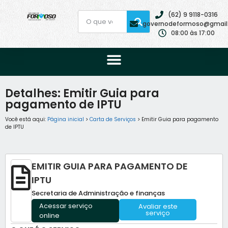
(62) 9 9118-0316
governodeformoso@gmail
08:00 às 17:00
Detalhes: Emitir Guia para
pagamento de IPTU
Você está aqui:
Página inicial
>
Carta de Serviços
> Emitir Guia para pagamento
de IPTU
EMITIR GUIA PARA PAGAMENTO DE
IPTU
Secretaria de Administração e finanças
Acessar serviço
Avaliar este
serviço
online