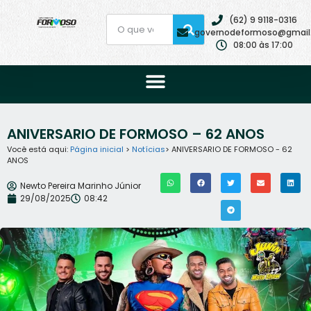
(62) 9 9118-0316
governodeformoso@gmail
08:00 às 17:00
ANIVERSARIO DE FORMOSO – 62 ANOS
Você está aqui:
Página inicial
>
Notícias
> ANIVERSARIO DE FORMOSO - 62
ANOS
Newto Pereira Marinho Júnior
29/08/2025
08:42