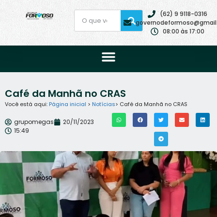
(62) 9 9118-0316
governodeformoso@gmail
08:00 às 17:00
Café da Manhã no CRAS
Você está aqui:
Página inicial
>
Notícias
> Café da Manhã no CRAS
grupomegas
20/11/2023
15:49