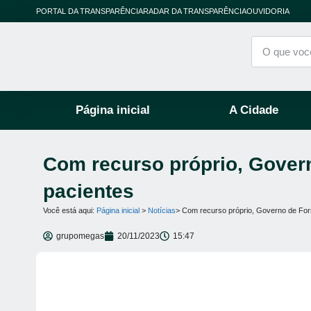
PORTAL DA TRANSPARÊNCIA
RADAR DA TRANSPARÊNCIA
OUVIDORIA
Página inicial
A Cidade
Com recurso próprio, Govern
pacientes
Você está aqui:
Página inicial
>
Notícias
> Com recurso próprio, Governo de Form
grupomegas
20/11/2023
15:47