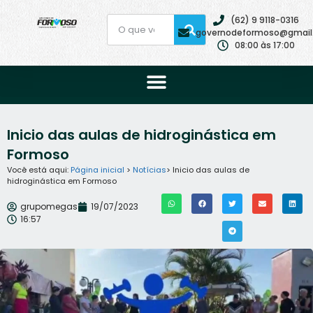
(62) 9 9118-0316
governodeformoso@gmail
08:00 às 17:00
Inicio das aulas de hidroginástica em
Formoso
Você está aqui:
Página inicial
>
Notícias
> Inicio das aulas de
hidroginástica em Formoso
grupomegas
19/07/2023
16:57