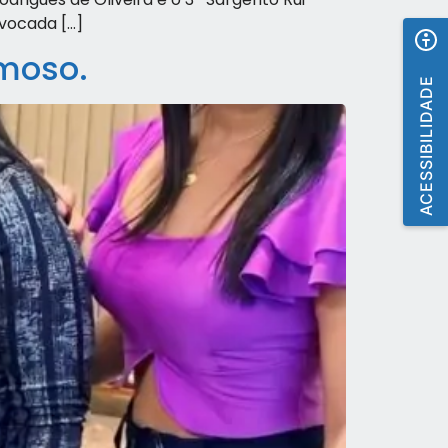
ovocada […]
rmoso.
ACESSIBILIDADE