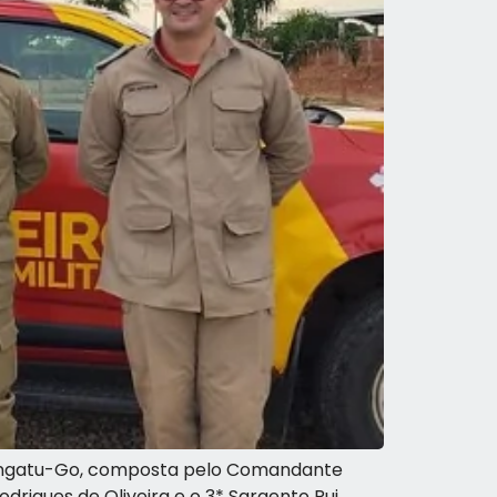
rangatu-Go, composta pelo Comandante
drigues de Oliveira e o 3* Sargento Rui