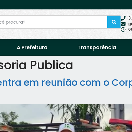
(
g
0
A Prefeitura
Transparência
oria Publica
entra em reunião com o Cor