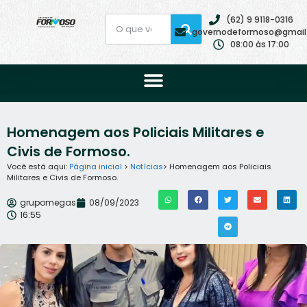
(62) 9 9118-0316
governodeformoso@gmail
08:00 às 17:00
Homenagem aos Policiais Militares e
Civis de Formoso.
Você está aqui:
Página inicial
>
Notícias
> Homenagem aos Policiais
Militares e Civis de Formoso.
grupomegas
08/09/2023
16:55